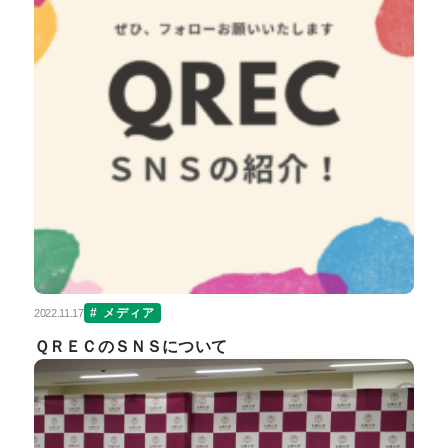
メディア
2022.11.17
ＱＲＥＣのＳＮＳについて