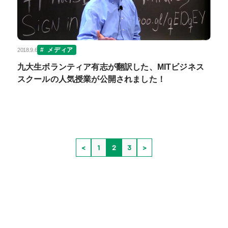
メディア
2018.9.6
九大生ボランティア有志が翻訳した、MITビジネス
スクールの人気授業が公開されました！
<
1
2
3
>