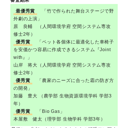
審査結果
最優秀賞
「竹で作られた舞台ステージで野
外劇の上演」
原 良輔 （人間環境学府 空間システム専攻
修士2年）
優秀賞
「ペット各個体に最適化した車椅子
を安価かつ容易に作成できるシステム『Joint
with』」
山岸 将大（人間環境学府 空間システム専攻
修士2年）
優秀賞
「農家のニーズに合った霜の防ぎ方
の開発」
加藤 豊大 （農学部 生物資源環境学科 学部3
年）
優秀賞
「Bio Gas」
本屋敷 健太（理学部 生物学科 学部3年）